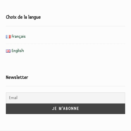
d
g
Choix de la langue
e
t
Français
A
r
English
e
a
Newsletter