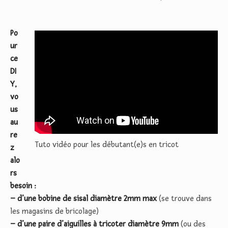
Po
ur
ce
DI
Y,
vo
us
au
re
Tuto vidéo pour les débutant(e)s en tricot
z
alo
rs
besoin :
– d’une bobine de sisal diamètre 2mm max
(se trouve dans
les magasins de bricolage)
– d’une paire d’aiguilles à tricoter diamètre 9mm
(ou des