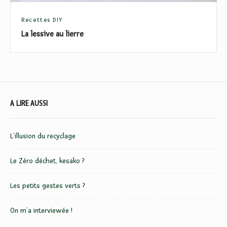
u
Recettes DIY
l
La lessive au lierre
i
e
r
r
e
F
A LIRE AUSSI
o
o
L’illusion du recyclage
t
Le Zéro déchet, kesako ?
e
r
Les petits gestes verts ?
W
On m’a interviewée !
i