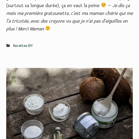
(surtout sa longue durée), ça en vaut la peine
–
Je dis ça
mais ma première gratounette, c’est ma maman chérie qui me
l’a tricotée, avec des crayons vu que je n’ai pas d’aiguilles en
plus ! Merci Maman
Recettes DIY
L
e
d
é
o
p
o
u