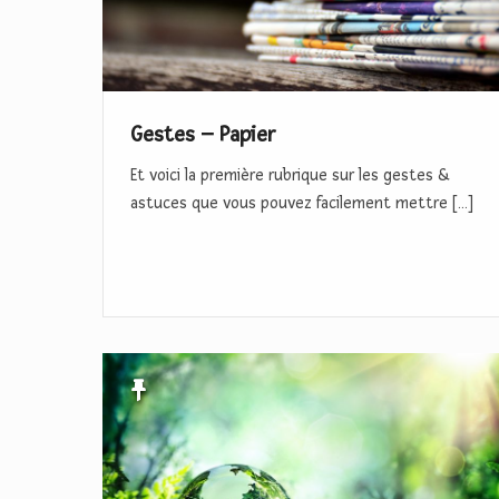
s
–
P
a
Gestes – Papier
p
Et voici la première rubrique sur les gestes &
i
astuces que vous pouvez facilement mettre […]
e
r
B
i
e
n