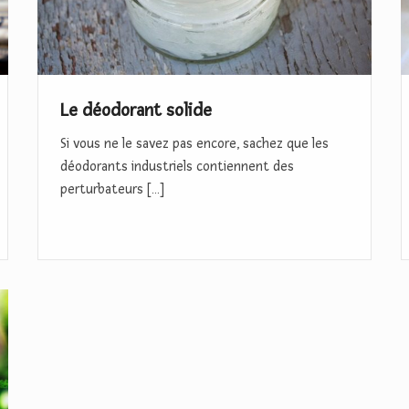
d
s
o
i
r
v
a
e
Le déodorant solide
n
a
Si vous ne le savez pas encore, sachez que les
t
u
déodorants industriels contiennent des
s
l
perturbateurs […]
o
i
l
e
i
r
d
r
e
e