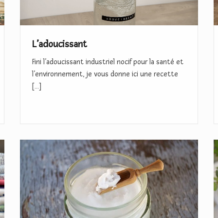
o
c
C
n
i
s
L’adoucissant
s
Fini l’adoucissant industriel nocif pour la santé et
a
l’environnement, je vous donne ici une recette
n
[…]
t
L
L
e
a
d
l
é
e
o
s