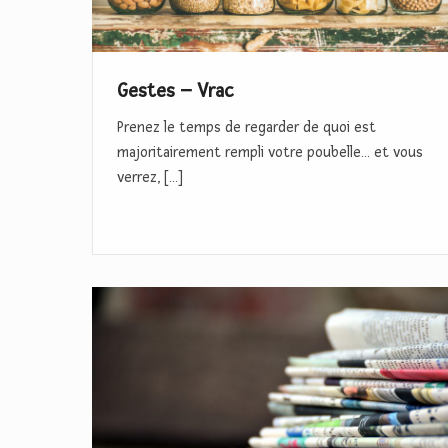
–
V
r
Gestes – Vrac
a
Prenez le temps de regarder de quoi est
c
majoritairement rempli votre poubelle… et vous
verrez, […]
G
e
s
t
e