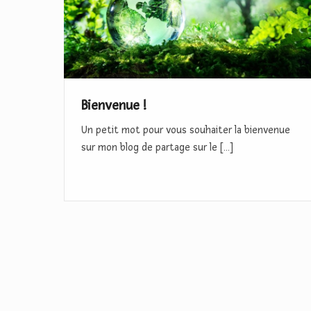
v
e
n
u
e
Bienvenue !
Un petit mot pour vous souhaiter la bienvenue
!
sur mon blog de partage sur le […]
N
a
v